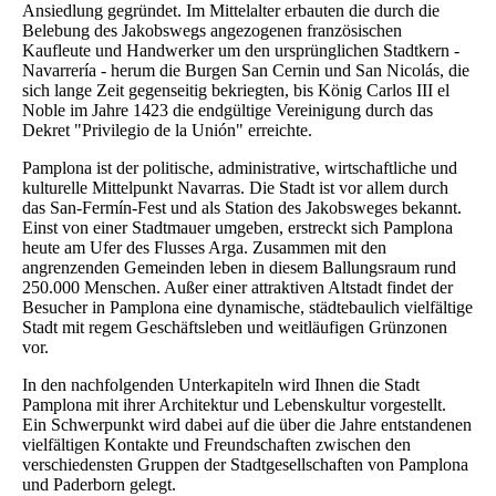
Ansiedlung gegründet. Im Mittelalter erbauten die durch die
Belebung des Jakobswegs angezogenen französischen
Kaufleute und Handwerker um den ursprünglichen Stadtkern -
Navarrería - herum die Burgen San Cernin und San Nicolás, die
sich lange Zeit gegenseitig bekriegten, bis König Carlos III el
Noble im Jahre 1423 die endgültige Vereinigung durch das
Dekret "Privilegio de la Unión" erreichte.
Pamplona ist der politische, administrative, wirtschaftliche und
kulturelle Mittelpunkt Navarras. Die Stadt ist vor allem durch
das San-Fermín-Fest und als Station des Jakobsweges bekannt.
Einst von einer Stadtmauer umgeben, erstreckt sich Pamplona
heute am Ufer des Flusses Arga. Zusammen mit den
angrenzenden Gemeinden leben in diesem Ballungsraum rund
250.000 Menschen. Außer einer attraktiven Altstadt findet der
Besucher in Pamplona eine dynamische, städtebaulich vielfältige
Stadt mit regem Geschäftsleben und weitläufigen Grünzonen
vor.
In den nachfolgenden Unterkapiteln wird Ihnen die Stadt
Pamplona mit ihrer Architektur und Lebenskultur vorgestellt.
Ein Schwerpunkt wird dabei auf die über die Jahre entstandenen
vielfältigen Kontakte und Freundschaften zwischen den
verschiedensten Gruppen der Stadtgesellschaften von Pamplona
und Paderborn gelegt.